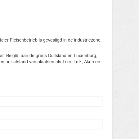
ler Fleischbetrieb is gevestigd in de industriezone
Oost-België, aan de grens Duit­sland en Luxemburg,
en uur afstand van plaatsen als Trier, Luik, A­ken en