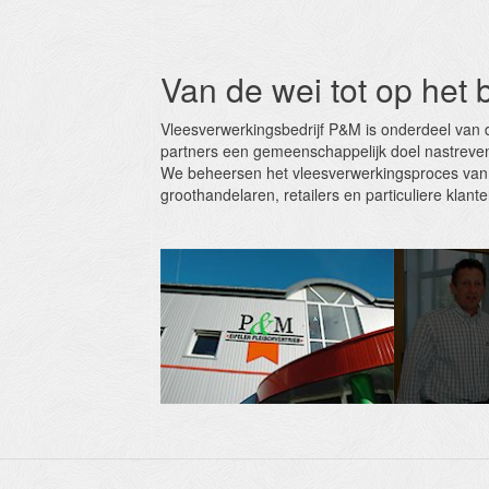
Van de wei tot op het 
Vleesverwerkingsbedrijf P&M is onderdeel van d
partners een gemeenschappelijk doel nastreven, g
We beheersen het vleesver­werkingsproces van A 
groothan­delaren, retai­lers en particuliere klante