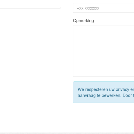
Opmerking
We respecteren uw privacy e
aanvraag te bewerken. Door 