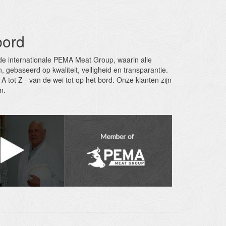
bord
e in­ternatio­nale PEMA Meat Group, waarin alle
ebaseerd op kwali­teit, vei­ligheid en transparantie.
tot Z ‑ van de wei tot op het bord. Onze klanten zijn
n.