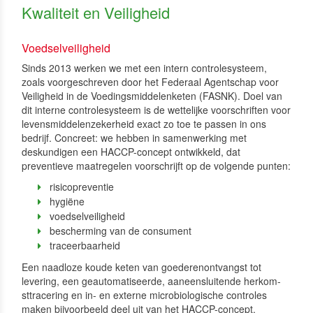
Kwaliteit en Veiligheid
Voedselveiligheid
Sinds 2013 werken we met een intern controlesysteem,
zoals voorgeschreven door het Federaal Agentschap voor
Veiligheid in de Voedingsmiddelenketen (FASNK). Doel van
dit interne controlesysteem is de wettelijke voor­schriften voor
levensmiddelenzekerheid exact zo toe te passen in ons
bedrijf. Concreet: we hebben in samen­werking met
deskundigen een HACCP-concept ontwikkeld, dat
preventieve maatregelen voorschrijft op de volgen­de punten:
risicopreventie
hygiëne
voedselveiligheid
bescherming van de consument
traceerbaarheid
Een naadloze koude keten van goederenontvangst tot
levering, een geautomatiseerde, aaneensluitende her­kom­
sttracering en in- en externe microbiologische controles
maken bijvoorbeeld deel uit van het HACCP­-concept.