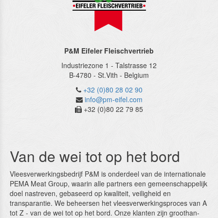
P&M Eifeler Fleischvertrieb
Industriezone 1 - Talstrasse 12
B-4780
-
St.Vith
-
Belgium
+32 (0)80 28 02 90
info@pm-eifel.com
+32 (0)80 22 79 85
Van de wei tot op het bord
Vleesverwerkingsbedrijf P&M is onderdeel van de in­ternatio­nale
PEMA Meat Group, waarin alle partners een gemeenschappelijk
doel nastreven, gebaseerd op kwali­teit, vei­ligheid en
transparantie. We beheersen het vleesver­werkingsproces van A
tot Z ‑ van de wei tot op het bord. Onze klanten zijn groothan­